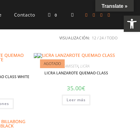
Translate »
e
Contacto
Ab
0
VISUALIZACIÓN:
12
24
TODO
AGOTADO
CAMISETA
,
LICRA
LICRA LANZAROTE QUEMAO CLASS
O CLASS WHITE
35.00
€
Leer más
iones