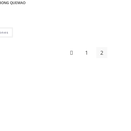
LABONG QUEMAO
iones
1
2