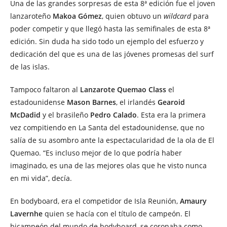
Una de las grandes sorpresas de esta 8ª edición fue el joven
lanzaroteño
Makoa Gómez
, quien obtuvo un
wildcard
para
poder competir y que llegó hasta las semifinales de esta 8ª
edición. Sin duda ha sido todo un ejemplo del esfuerzo y
dedicación del que es una de las jóvenes promesas del surf
de las islas.
Tampoco faltaron al
Lanzarote Quemao Class
el
estadounidense
Mason Barnes
, el irlandés
Gearoid
McDadid
y el brasileño
Pedro Calado
. Esta era la primera
vez compitiendo en La Santa del estadounidense, que no
salía de su asombro ante la espectacularidad de la ola de El
Quemao. “Es incluso mejor de lo que podría haber
imaginado, es una de las mejores olas que he visto nunca
en mi vida”, decía.
En bodyboard, era el competidor de Isla Reunión,
Amaury
Lavernhe
quien se hacía con el título de campeón. El
bicampeón del mundo de bodyboard, se coronaba como