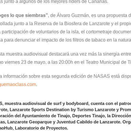
as junto a algunos de los mejores riders de Canarias.
ges lo que siembras
”
, de Álvaro Guzmán, es una propuesta d
ollada junto a la Reserva de la Biosfera de Lanzarote y el prop
 participación de voluntarios de la isla, el cortometraje docume
ica para denunciar el impacto de los filtros de tabaco en la natur
sta muestra audiovisual destacará una vez más la sinergia entre 
o viernes 23 de mayo, a las 20:00h en el Teatro Municipal de Ti
a información sobre esta segunda edición de NASAS está disp
uemaoclass.com
.
 muestra audiovisual de surf y bodyboard, cuenta con el patroci
ote, Lanzarote Sports Destination by Turismo Lanzarote y Pro
ración del Ayuntamiento de Tinajo, Deportes Tinajo, la Direcci
as, Lanzarote Geoparque y Juventud Cabildo de Lanzarote. Or
oHub, Laboratorio de Proyectos.