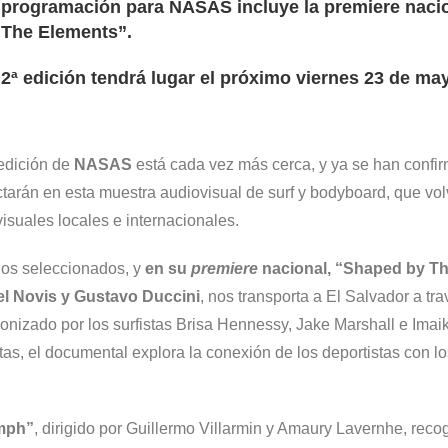
 programación para NASAS incluye la premiere nacio
 The Elements”.
 2ª edición tendrá lugar el próximo viernes 23 de may
edición de
NASAS
está cada vez más cerca, y ya se han confir
tarán en esta muestra audiovisual de surf y bodyboard, que vol
isuales locales e internacionales.
los seleccionados, y
en su
premiere
nacional, “Shaped by Th
el Novis y Gustavo Duccini
, nos transporta a El Salvador a tr
onizado por los surfistas Brisa Hennessy, Jake Marshall e Imaik
tas, el documental explora la conexión de los deportistas con los
mph”
, dirigido por Guillermo Villarmin y Amaury Lavernhe, recog