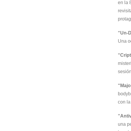
en la 
revisi
protag
“
Un-
Una od
“
Crip
mister
sesión
“
Majo
bodybo
con la
“
Anti
una pe