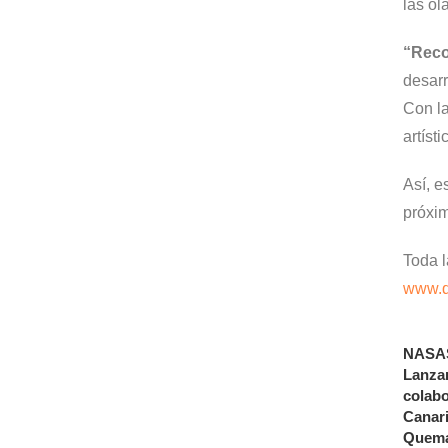
las ol
“
Reco
desarr
Con la
artíst
Así, e
próxim
Toda l
www.q
NASAS,
Lanzar
colabo
Canari
Quema