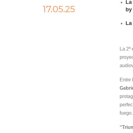
La
17.05.25
by
La
La 2ª 
proyec
audiov
Entre 
Gabri
protag
perfec
fuego.
“
Triu