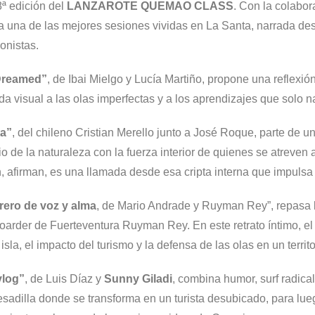
8ª edición del
LANZAROTE QUEMAO CLASS
. Con la colabor
ta una de las mejores sesiones vividas en La Santa, narrada de
onistas.
Dreamed”
, de Ibai Mielgo y Lucía Martiño, propone una reflexión 
a visual a las olas imperfectas y a los aprendizajes que solo n
ta”
, del chileno Cristian Merello junto a José Roque, parte de 
io de la naturaleza con la fuerza interior de quienes se atreven
, afirman, es una llamada desde esa cripta interna que impulsa 
rero de voz y alma
, de Mario Andrade y Ruyman Rey”, repasa l
arder de Fuerteventura Ruyman Rey. En este retrato íntimo, el d
 isla, el impacto del turismo y la defensa de las olas en un terr
vlog
”
, de Luis Díaz y
Sunny Giladi
, combina humor, surf radical 
sadilla donde se transforma en un turista desubicado, para luego