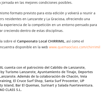
a jornada en las mejores condiciones posibles.
smo formato previsto para esta edición y volverá a reunir a
ers residentes en Lanzarote y La Graciosa, ofreciendo una
la experiencia de la competición en un entorno pensado para
r creciendo dentro de estas disciplinas.
da sobre el
Campeonato Local CHIRRIMIL
, así como el
 encuentra disponible en la web
www.quemaoclass.com/chirrimil
L cuenta con el patrocinio del Cabildo de Lanzarote,
 by Turismo Lanzarote, Ayuntamiento de Tinajo, Deportes
 Lanzarote. Además de la colaboración de Chacón, Veia
Training, El Cruce Surf Shop, Santa Surf Procenter, UP
lty Island, Bar El Quemao, Surinart y Salada Fuerteventura.
AO CLASS S.L.